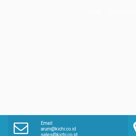
HOME
OUR PRODU
Email:
arum@kichi.co.id
sales@kichi.co.id