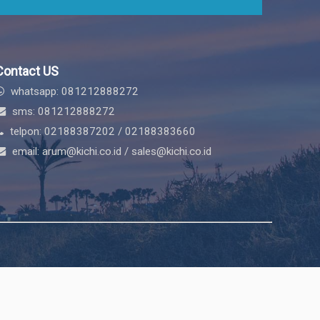
Contact US
whatsapp: 081212888272
sms: 081212888272
telpon: 02188387202 / 02188383660
email: arum@kichi.co.id / sales@kichi.co.id