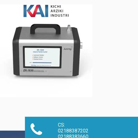
CS:
02188387202
02188383660