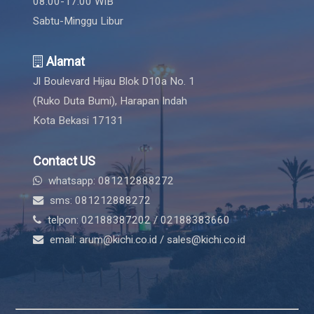
08.00-17.00 WIB
Sabtu-Minggu Libur
Alamat
Jl Boulevard Hijau Blok D10a No. 1
(Ruko Duta Bumi), Harapan Indah
Kota Bekasi 17131
Contact US
whatsapp: 081212888272
sms: 081212888272
telpon: 02188387202 / 02188383660
email: arum@kichi.co.id / sales@kichi.co.id