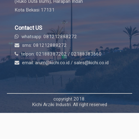
(Ruko Duta Bumi), Harapan Indah
Kota Bekasi 17131
Contact US
whatsapp: 081212888272
sms: 081212888272
telpon: 02188387202 / 02188383660
email: arum@kichi.co.id / sales@kichi.co.id
copyright 2018.
Kichi Arziki Industri. All right reserved